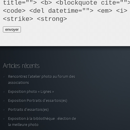
title=""> <b> <blockquote cite=""
<code> <del datetime=""> <em> <i>
<strike> <strong>
Articles récents
Rencontrez l’atelier photo au forum des
associations
Exposition photo « Lignes »
Exposition Portraits d’essartois(es)
Portraits d’essartois(es)
Exposition à la bibliothèque : élection de
la meilleure photo