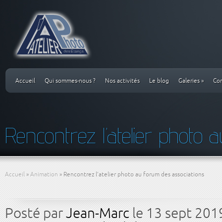
Accueil
Qui sommes-nous ?
Nos activités
Le blog
Galeries
»
Co
Rencontrez l’atelier photo 
Accueil
»
Animation
»
Rencontrez l’atelier photo au forum des associations
Posté par
Jean-Marc
le 13 sept 201