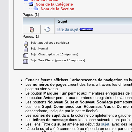
Nom de la Catégorie
Nom de la Section
Pages: [
1
]
Sujet
Titre du sujet
Pages: [
1
]
Sujet auquel vous participez
Sujet Normal
Sujet Chaud (plus de 15 réponses)
Sujet Très Chaud (plus de 25 réponses)
Certains forums affichent l'
arborescence de navigation
en ha
Les
numéros de pages
créent des liens à travers les différ
page ou vice versa.
Le bouton
Marquer 'lus'
permet aux membres enregistrés de m
Le bouton
Aviser
permet aux membres enregistrés de s'abonner 
Les boutons
Nouveau Sujet
et
Nouveau Sondage
permettent
Les liens
Sujet
,
Commencé par
,
Réponses
,
Vus
et
Dernier
descendante, indiquée par la petite flèche).
Les
icônes de sujet
dans la colonne complètement à gauche s
Les
icônes de message
dans la colonne suivante sont parfois ut
Les liens
Titre du sujet
amène au début du
sujet
, avec des l
Là où le
sujet
a été commencé ou répondu en dernier par un me