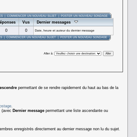
ES
|
COMMENCER UN NOUVEAU SUJET
|
POSTER UN NOUVEAU SONDAGE
éponses
Vus
Dernier messages
0
0
Date, heure et auteur du dernier message
ES
|
COMMENCER UN NOUVEAU SUJET
|
POSTER UN NOUVEAU SONDAGE
Aller à
:
escendre
permettant de se rendre rapidement du haut au bas de la
ostage
.
s (avec
Dernier message
permettant une liste ascendante ou
mbres enregistrés directement au dernier message non lu du sujet.