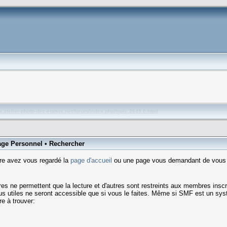
w.atelier-photo-des-etangs.net/forum/index.php/topic,2649.0.html
ge Personnel
•
Rechercher
re avez vous regardé la
page d'accueil
ou une page vous demandant de vous in
'autres ne permettent que la lecture et d'autres sont restreints aux membres 
plus utiles ne seront accessible que si vous le faites. Même si SMF est un sy
e à trouver: