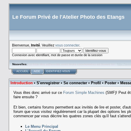
Le Forum Privé de l'Atelier Photo des Etangs
Bienvenue,
Invité
. Veuillez
vous connecter
.
Connexion avec identifiant, mot de passe et durée de la session
Nouvelles
:
La liste des adhérents avec leurs coordonnées se trouve ici :
http://ww
ACCUEIL
AIDE
IDENTIFIEZ-VOUS
Introduction
•
S'enregistrer
•
Se connecter
•
Profil
•
Poster
•
Messa
Vous êtes donc arrivé sur ce
Forum Simple Machines
(SMF)! Peut êt
faire ensuite ?
Et bien, certains forums permettent aux invités de lire et poster, d
forum que vous visitez régulièrement car la plupart des options les 
commencer par vous décrire les quatres zones clés qu'il faut s'attendr
Le Menu Principal
L'Accueil du Forum