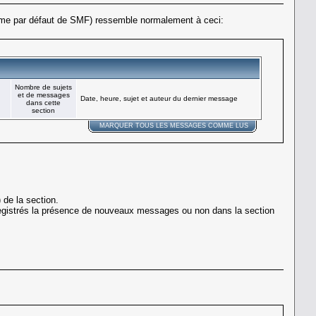
 thème par défaut de SMF) ressemble normalement à ceci:
Nombre de sujets
et de messages
Date, heure, sujet et auteur du dernier message
dans cette
section
MARQUER TOUS LES MESSAGES COMME LUS
 de la section.
istrés la présence de nouveaux messages ou non dans la section