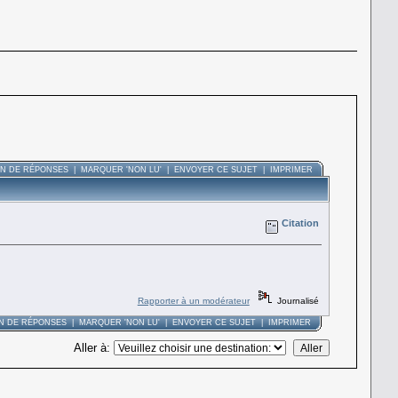
ON DE RÉPONSES
|
MARQUER 'NON LU'
|
ENVOYER CE SUJET
|
IMPRIMER
Citation
Rapporter à un modérateur
Journalisé
ON DE RÉPONSES
|
MARQUER 'NON LU'
|
ENVOYER CE SUJET
|
IMPRIMER
Aller à
: