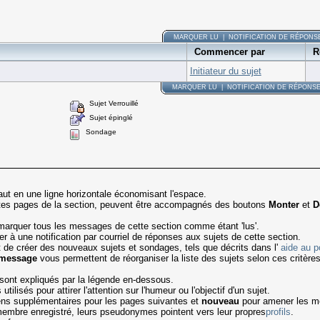
MARQUER LU
|
NOTIFICATION DE RÉPONS
Commencer par
R
Initiateur du sujet
MARQUER LU
|
NOTIFICATION DE RÉPONS
Sujet Verrouillé
Sujet épinglé
Sondage
ut en une ligne horizontale économisant l'espace.
entes pages de la section, peuvent être accompagnés des boutons
Monter
et
D
arquer tous les messages de cette section comme étant 'lus'.
à une notification par courriel de réponses aux sujets de cette section.
 de créer des nouveaux sujets et sondages, tels que décrits dans l'
aide au p
 message
vous permettent de réorganiser la liste des sujets selon ces critère
ont expliqués par la légende en-dessous.
ilisés pour attirer l'attention sur l'humeur ou l'objectif d'un sujet.
iens supplémentaires pour les pages suivantes et
nouveau
pour amener les me
mbre enregistré, leurs pseudonymes pointent vers leur propres
profils
.