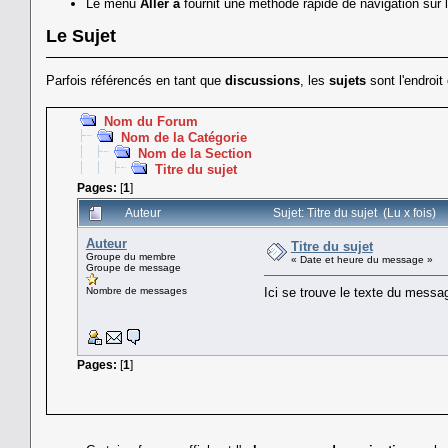
Le menu
Aller à
fournit une méthode rapide de navigation sur 
Le Sujet
Parfois référencés en tant que
discussions
, les
sujets
sont l'endroit
Nom du Forum
Nom de la Catégorie
Nom de la Section
Titre du sujet
Pages:
[
1
]
Auteur
Sujet: Titre du sujet (Lu x fois)
Auteur
Titre du sujet
Groupe du membre
« Date et heure du message »
Groupe de message
Nombre de messages
Ici se trouve le texte du messag
Pages:
[
1
]